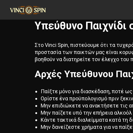
Υπεύθυνο Παιχνίδι σ
Στο Vinci Spin, πιστεύουμε ότι τα τυχε
προστασία των παικτών μας είναι κορυφ
βοηθούν να διατηρείτε τον έλεγχο του π
Αρχές Υπεύθυνου Παι
Παίξτε μόνο για διασκέδαση, ποτέ ω
Ορίστε ένα προϋπολογισμό πριν ξεκι
Μην επιδιώκετε να ανακτήσετε τις 
Μην παίζετε υπό την επήρεια αλκοόλ
Κάντε τακτικά διαλείμματα κατά τη δ
Μην δανείζεστε χρήματα για να παίξ