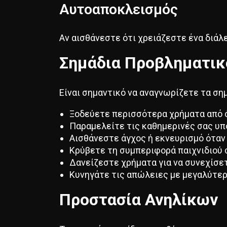
Αυτοαποκλεισμός
Αν αισθάνεστε ότι χρειάζεστε ένα διάλ
Σημάδια Προβληματικ
Είναι σημαντικό να αναγνωρίζετε τα σημ
Ξοδεύετε περισσότερα χρήματα από 
Παραμελείτε τις καθημερινές σας υ
Αισθάνεστε άγχος ή εκνευρισμό όταν
Κρύβετε τη συμπεριφορά παιχνιδιού 
Δανείζεστε χρήματα για να συνεχίσε
Κυνηγάτε τις απώλειες με μεγαλύτε
Προστασία Ανηλίκων