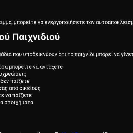
ειμμα, μπορείτε να ενεργοποιήσετε τον αυτοαποκλεισμ
ού Παιχνιδιού
άδια που υποδεικνύουν ότι το παιχνίδι μπορεί να γίνε
όσα μπορείτε να αντέξετε
ποχρεώσεις
 δεν παίζετε
σας από οικείους
τε να παίζετε
ρα στοιχήματα